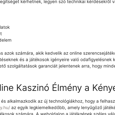
gítséget kérhetnek, legyen szó technikai kérdésekről v
latok
t
édelem
azok számára, akik kedvelik az online szerencsejáték
ztéseknek és a játékosok igényeire való odafigyelésnek 
hető szolgáltatások garanciát jelentenek arra, hogy mi
nline Kaszinó Élmény a Kén
k és alkalmazkodik az új technológiákhoz, hogy a felhas
ry.hu/
az egyik legkiemelkedőbb, amely lenyűgöző játék
átékosok számára. A weboldalon a játékgépek széles vála