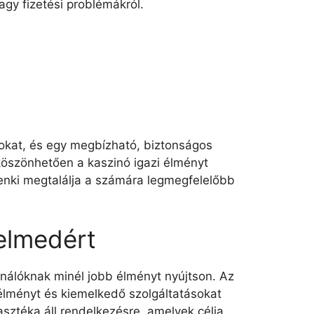
agy fizetési problémákról.
okat, és egy megbízható, biztonságos
köszönhetően a kaszinó igazi élményt
ndenki megtalálja a számára legmegfelelőbb
yelmedért
ználóknak minél jobb élményt nyújtson. Az
élményt és kiemelkedő szolgáltatásokat
sztéka áll rendelkezésre, amelyek célja,