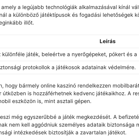
 amely a legújabb technológiák alkalmazásával kínál vá
nál a különböző játéktípusok és fogadási lehetőségek köz
ginkább illőt.
Leírás
különféle játék, beleértve a nyerőgépeket, pókert és a r
ztonsági protokollok a játékosok adatainak védelmére.
, hogy bármely online kaszinó rendelkezzen mobilbarát v
r útközben is hozzáférhetnek kedvenc játékaikhoz. A res
bil eszközön is, mint asztali gépen.
 teszi még egyszerűbbé a játék megkezdését. A befizeté
nak nem kell aggódniuk személyes adataik biztonsága mi
nsági intézkedések biztosítják a zavartalan játékot.