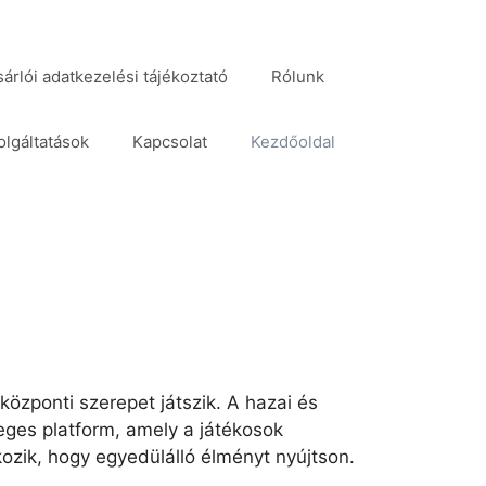
sárlói adatkezelési tájékoztató
Rólunk
olgáltatások
Kapcsolat
Kezdőoldal
központi szerepet játszik. A hazai és
eges platform, amely a játékosok
kozik, hogy egyedülálló élményt nyújtson.