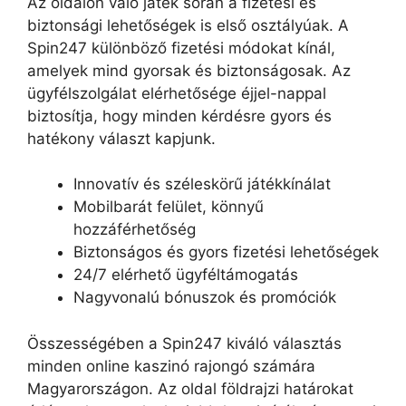
Az oldalon való játék során a fizetési és
biztonsági lehetőségek is első osztályúak. A
Spin247 különböző fizetési módokat kínál,
amelyek mind gyorsak és biztonságosak. Az
ügyfélszolgálat elérhetősége éjjel-nappal
biztosítja, hogy minden kérdésre gyors és
hatékony választ kapjunk.
Innovatív és széleskörű játékkínálat
Mobilbarát felület, könnyű
hozzáférhetőség
Biztonságos és gyors fizetési lehetőségek
24/7 elérhető ügyféltámogatás
Nagyvonalú bónuszok és promóciók
Összességében a Spin247 kiváló választás
minden online kaszinó rajongó számára
Magyarországon. Az oldal földrajzi határokat