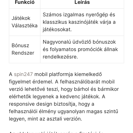
Funkció
Leírás
Számos izgalmas nyerőgép és
Játékok
klasszikus kaszinójáték várja a
Választéka
játékosokat.
Nagyvonalú üdvözlő bónuszok
Bónusz
és folyamatos promóciók állnak
Rendszer
rendelkezésre.
A
spin247
mobil platformja kiemelkedő
figyelmet érdemel. A felhasználóbarát mobil
verzió lehetővé teszi, hogy bárhol és bármikor
elérhetők legyenek a kedvenc játékok. A
responsive design biztosítja, hogy a
felhasználói élmény ugyanolyan magas szintű
legyen, mint az asztali verzión.