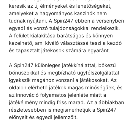
keresik az új élményeket és lehetőségeket,
amelyeket a hagyományos kaszinók nem
tudnak nyújtani. A Spin247 ebben a versenyben
egyedi és vonzó tulajdonságokkal rendelkezik.
A felület kialakítása barátságos és könnyen
kezelhető, ami kiváló választássá teszi a kezdő
és tapasztalt játékosok számára egyaránt.
A Spin247 különleges játékkínálattal, bőkezű
bónuszokkal és megbízható ügyfélszolgálattal
igyekszik magához vonzani a játékosokat. Az
oldalon elérhető játékok magas minőségűek, és
az innováció folyamatos jelenléte miatt a
játékélmény mindig friss marad. Az alábbiakban
részletesebben is megismerhetjük a Spin247
előnyeit és egyedi jellemzőit.