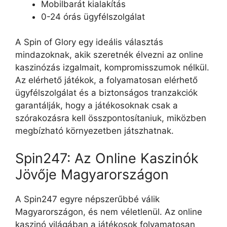
Mobilbarát kialakítás
0-24 órás ügyfélszolgálat
A Spin of Glory egy ideális választás
mindazoknak, akik szeretnék élvezni az online
kaszinózás izgalmait, kompromisszumok nélkül.
Az elérhető játékok, a folyamatosan elérhető
ügyfélszolgálat és a biztonságos tranzakciók
garantálják, hogy a játékosoknak csak a
szórakozásra kell összpontosítaniuk, miközben
megbízható környezetben játszhatnak.
Spin247: Az Online Kaszinók
Jövője Magyarországon
A Spin247 egyre népszerűbbé válik
Magyarországon, és nem véletlenül. Az online
kaszinó világában a játékosok folyamatosan