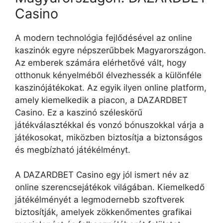
Casino
A modern technológia fejlődésével az online
kaszinók egyre népszerűbbek Magyarországon.
Az emberek számára elérhetővé vált, hogy
otthonuk kényelméből élvezhessék a különféle
kaszinójátékokat. Az egyik ilyen online platform,
amely kiemelkedik a piacon, a DAZARDBET
Casino. Ez a kaszinó széleskörű
játékválasztékkal és vonzó bónuszokkal várja a
játékosokat, miközben biztosítja a biztonságos
és megbízható játékélményt.
A DAZARDBET Casino egy jól ismert név az
online szerencsejátékok világában. Kiemelkedő
játékélményét a legmodernebb szoftverek
biztosítják, amelyek zökkenőmentes grafikai