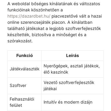
A weboldal bőséges kínálatának és változatos
funkcióinak köszönhetően a
https://dazardbet.hu/
piacvezetővé vált a hazai
online szerencsejáték piacon. A kínálatban
található játékokat a legjobb szoftverfejlesztők
készítették, biztosítva a minőséget és a
szórakozást.
Funkció
Leírás
Nyerőgépek, asztali játékok,
Játékválaszték
élő kaszinók
Vezető szoftverfejlesztők
Szoftver
játékai
Felhasználói
Intuitív és modern dizájn
felület