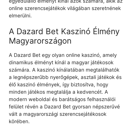
egyedülálló élményt kínál azok számára, akik az
online szerencsejátékok világában szeretnének
elmerülni.
A Dazard Bet Kaszinó Élmény
Magyarországon
A Dazard Bet egy olyan online kaszinó, amely
dinamikus élményt kínál a magyar játékosok
számára. A kaszinó kínálatában megtalálhatók
a legnépszerűbb nyerőgépek, asztali játékok és
élő kaszinó élmények, így biztosítva, hogy
minden játékos megtalálja a kedvencét. A
modern weboldal és barátságos felhasználói
felület révén a Dazard Bet gyorsan népszerűvé
vált a magyarországi szerencsejátékosok
körében.