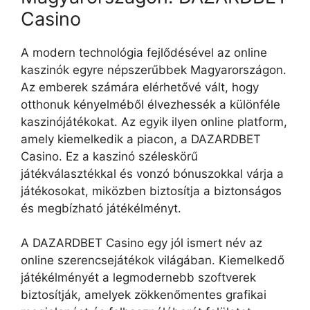
Casino
A modern technológia fejlődésével az online
kaszinók egyre népszerűbbek Magyarországon.
Az emberek számára elérhetővé vált, hogy
otthonuk kényelméből élvezhessék a különféle
kaszinójátékokat. Az egyik ilyen online platform,
amely kiemelkedik a piacon, a DAZARDBET
Casino. Ez a kaszinó széleskörű
játékválasztékkal és vonzó bónuszokkal várja a
játékosokat, miközben biztosítja a biztonságos
és megbízható játékélményt.
A DAZARDBET Casino egy jól ismert név az
online szerencsejátékok világában. Kiemelkedő
játékélményét a legmodernebb szoftverek
biztosítják, amelyek zökkenőmentes grafikai