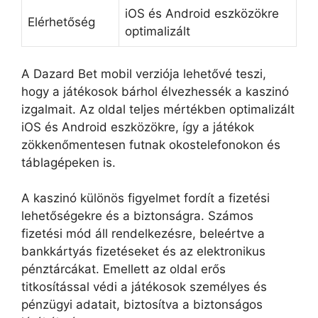
iOS és Android eszközökre
Elérhetőség
optimalizált
A Dazard Bet mobil verziója lehetővé teszi,
hogy a játékosok bárhol élvezhessék a kaszinó
izgalmait. Az oldal teljes mértékben optimalizált
iOS és Android eszközökre, így a játékok
zökkenőmentesen futnak okostelefonokon és
táblagépeken is.
A kaszinó különös figyelmet fordít a fizetési
lehetőségekre és a biztonságra. Számos
fizetési mód áll rendelkezésre, beleértve a
bankkártyás fizetéseket és az elektronikus
pénztárcákat. Emellett az oldal erős
titkosítással védi a játékosok személyes és
pénzügyi adatait, biztosítva a biztonságos