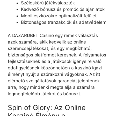
Széleskörű játékválaszték
Kedvező bónusz és promóciós ajánlatok
Mobil eszközökre optimalizált felület
Biztonságos tranzakciók és adatvédelem
A DAZARDBET Casino egy remek választás
azok számára, akik kedvelik az online
szerencsejátékokat, és egy megbízható,
biztonságos platformot keresnek. A folyamatos
fejlesztéseknek és a játékosok igényeire való
odafigyelésnek köszönhetően a kaszinó igazi
élményt nyújt a szórakozni vágyóknak. Az itt
elérhető szolgáltatások garanciát jelentenek
arra, hogy mindenki megtalálja a számára
legmegfelelőbb játékot és bónuszt.
Spin of Glory: Az Online
Kaszinó Élmény a