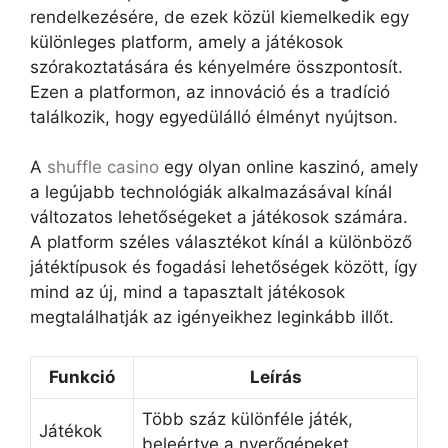
rendelkezésére, de ezek közül kiemelkedik egy
különleges platform, amely a játékosok
szórakoztatására és kényelmére összpontosít.
Ezen a platformon, az innováció és a tradíció
találkozik, hogy egyedülálló élményt nyújtson.
A
shuffle casino
egy olyan online kaszinó, amely
a legújabb technológiák alkalmazásával kínál
változatos lehetőségeket a játékosok számára.
A platform széles választékot kínál a különböző
játéktípusok és fogadási lehetőségek között, így
mind az új, mind a tapasztalt játékosok
megtalálhatják az igényeikhez leginkább illőt.
Funkció
Leírás
Több száz különféle játék,
Játékok
beleértve a nyerőgépeket,