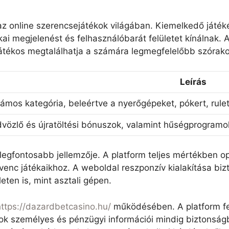
z online szerencsejátékok világában. Kiemelkedő játé
ai megjelenést és felhasználóbarát felületet kínálnak. 
 játékos megtalálhatja a számára legmegfelelőbb szórak
Leírás
ámos kategória, beleértve a nyerőgépeket, pókert, rulet
vözlő és újratöltési bónuszok, valamint hűségprogramo
egfontosabb jellemzője. A platform teljes mértékben opt
nc játékaikhoz. A weboldal reszponzív kialakítása bizt
ten is, mint asztali gépen.
https://dazardbetcasino.hu/
működésében. A platform fejl
ok személyes és pénzügyi információi mindig biztonságb