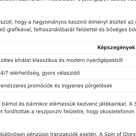
észült, hogy a hagyományos kaszinó élményt átülteti az 
áló grafikával, felhasználóbarát felülettel és bőséges bó
Képszegények
zéles kínálat klasszikus és modern nyerőgépekből
4/7 elérhetőség, gyors válaszidő
endszeres promóciók és ingyenes pörgetések
bárhol és bármikor elérhessük kedvenc játékainkat. A S
t fordítottak a reszponzív felületre, hogy okostelefonon
 különösen pénzügyi tranzakciók esetén. A Spin of Glory