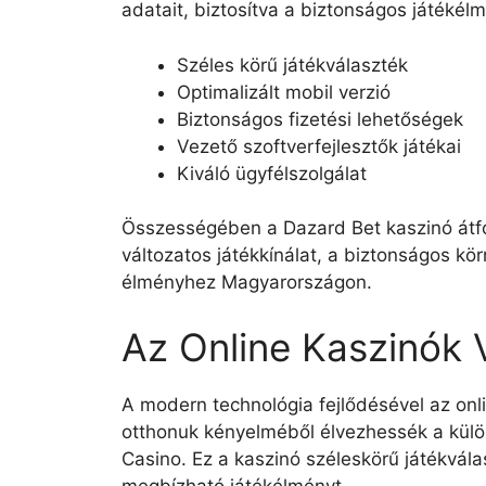
adatait, biztosítva a biztonságos játékélm
Széles körű játékválaszték
Optimalizált mobil verzió
Biztonságos fizetési lehetőségek
Vezető szoftverfejlesztők játékai
Kiváló ügyfélszolgálat
Összességében a Dazard Bet kaszinó átfo
változatos játékkínálat, a biztonságos k
élményhez Magyarországon.
Az Online Kaszinók
A modern technológia fejlődésével az on
otthonuk kényelméből élvezhessék a külön
Casino. Ez a kaszinó széleskörű játékvála
megbízható játékélményt.