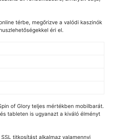
online térbe, megőrizve a valódi kaszinók
nuszlehetőségekkel éri el.
pin of Glory teljes mértékben mobilbarát.
 és tableten is ugyanazt a kiváló élményt
 SSL titkosítást alkalmaz valamennyi