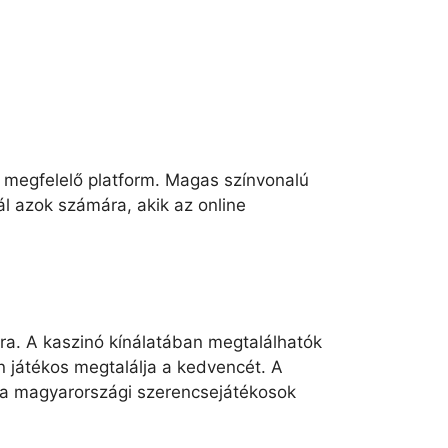
 megfelelő platform. Magas színvonalú
ál azok számára, akik az online
ra. A kaszinó kínálatában megtalálhatók
n játékos megtalálja a kedvencét. A
t a magyarországi szerencsejátékosok