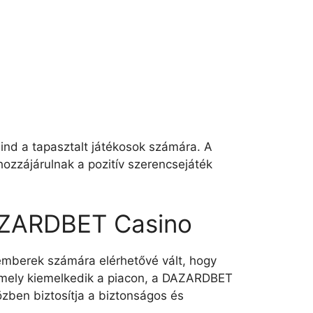
nd a tapasztalt játékosok számára. A
ozzájárulnak a pozitív szerencsejáték
DAZARDBET Casino
emberek számára elérhetővé vált, hogy
 amely kiemelkedik a piacon, a DAZARDBET
özben biztosítja a biztonságos és