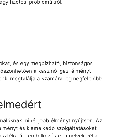
agy fizetési problémákról.
okat, és egy megbízható, biztonságos
köszönhetően a kaszinó igazi élményt
ndenki megtalálja a számára legmegfelelőbb
yelmedért
ználóknak minél jobb élményt nyújtson. Az
élményt és kiemelkedő szolgáltatásokat
sztéka áll rendelkezésre, amelyek célja,