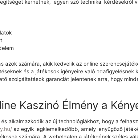
gítséget kérhetnek, legyen szó technikai kérdésekről v
latok
t
édelem
azok számára, akik kedvelik az online szerencsejáték
ztéseknek és a játékosok igényeire való odafigyelésnek 
hető szolgáltatások garanciát jelentenek arra, hogy mi
nline Kaszinó Élmény a Kén
k és alkalmazkodik az új technológiákhoz, hogy a felhas
ry.hu/
az egyik legkiemelkedőbb, amely lenyűgöző játék
átékosok számára. A weboldalon a játékgépek széles vála