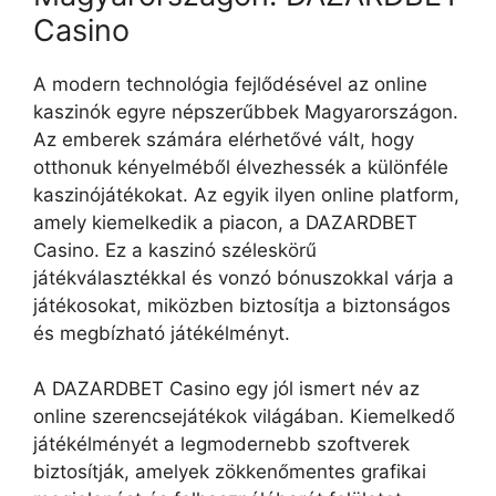
Casino
A modern technológia fejlődésével az online
kaszinók egyre népszerűbbek Magyarországon.
Az emberek számára elérhetővé vált, hogy
otthonuk kényelméből élvezhessék a különféle
kaszinójátékokat. Az egyik ilyen online platform,
amely kiemelkedik a piacon, a DAZARDBET
Casino. Ez a kaszinó széleskörű
játékválasztékkal és vonzó bónuszokkal várja a
játékosokat, miközben biztosítja a biztonságos
és megbízható játékélményt.
A DAZARDBET Casino egy jól ismert név az
online szerencsejátékok világában. Kiemelkedő
játékélményét a legmodernebb szoftverek
biztosítják, amelyek zökkenőmentes grafikai