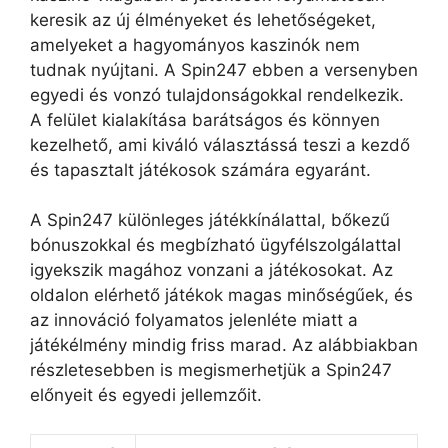
keresik az új élményeket és lehetőségeket,
amelyeket a hagyományos kaszinók nem
tudnak nyújtani. A Spin247 ebben a versenyben
egyedi és vonzó tulajdonságokkal rendelkezik.
A felület kialakítása barátságos és könnyen
kezelhető, ami kiváló választássá teszi a kezdő
és tapasztalt játékosok számára egyaránt.
A Spin247 különleges játékkínálattal, bőkezű
bónuszokkal és megbízható ügyfélszolgálattal
igyekszik magához vonzani a játékosokat. Az
oldalon elérhető játékok magas minőségűek, és
az innováció folyamatos jelenléte miatt a
játékélmény mindig friss marad. Az alábbiakban
részletesebben is megismerhetjük a Spin247
előnyeit és egyedi jellemzőit.