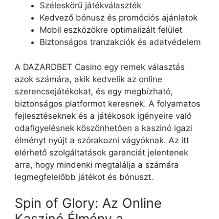
Széleskörű játékválaszték
Kedvező bónusz és promóciós ajánlatok
Mobil eszközökre optimalizált felület
Biztonságos tranzakciók és adatvédelem
A DAZARDBET Casino egy remek választás
azok számára, akik kedvelik az online
szerencsejátékokat, és egy megbízható,
biztonságos platformot keresnek. A folyamatos
fejlesztéseknek és a játékosok igényeire való
odafigyelésnek köszönhetően a kaszinó igazi
élményt nyújt a szórakozni vágyóknak. Az itt
elérhető szolgáltatások garanciát jelentenek
arra, hogy mindenki megtalálja a számára
legmegfelelőbb játékot és bónuszt.
Spin of Glory: Az Online
Kaszinó Élmény a