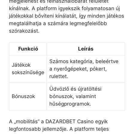
megjelenést és felhasználóbarát felületet
kínálnak. A platform igyekszik folyamatosan új
játékokkal bővíteni kínálatát, így minden játékos
megtalálhatja a számára legmegfelelőbb
szórakozást.
Funkció
Leírás
Számos kategória, beleértve
Játékok
a nyerőgépeket, pókert,
sokszínűsége
rulettet.
Üdvözlő és újratöltési
Bónuszok
bónuszok, valamint
hűségprogramok.
A „mobilitás” a DAZARDBET Casino egyik
legfontosabb jellemzője. A platform teljes