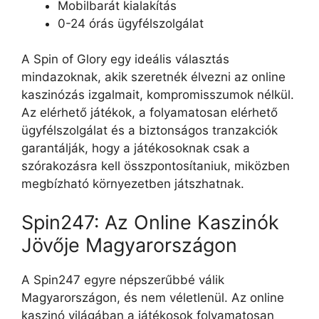
Mobilbarát kialakítás
0-24 órás ügyfélszolgálat
A Spin of Glory egy ideális választás
mindazoknak, akik szeretnék élvezni az online
kaszinózás izgalmait, kompromisszumok nélkül.
Az elérhető játékok, a folyamatosan elérhető
ügyfélszolgálat és a biztonságos tranzakciók
garantálják, hogy a játékosoknak csak a
szórakozásra kell összpontosítaniuk, miközben
megbízható környezetben játszhatnak.
Spin247: Az Online Kaszinók
Jövője Magyarországon
A Spin247 egyre népszerűbbé válik
Magyarországon, és nem véletlenül. Az online
kaszinó világában a játékosok folyamatosan