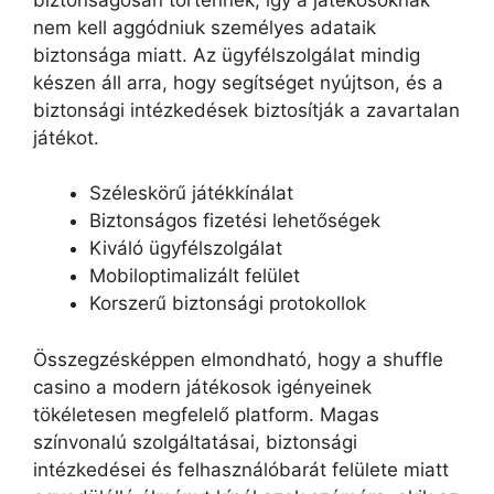
nem kell aggódniuk személyes adataik
biztonsága miatt. Az ügyfélszolgálat mindig
készen áll arra, hogy segítséget nyújtson, és a
biztonsági intézkedések biztosítják a zavartalan
játékot.
Széleskörű játékkínálat
Biztonságos fizetési lehetőségek
Kiváló ügyfélszolgálat
Mobiloptimalizált felület
Korszerű biztonsági protokollok
Összegzésképpen elmondható, hogy a shuffle
casino a modern játékosok igényeinek
tökéletesen megfelelő platform. Magas
színvonalú szolgáltatásai, biztonsági
intézkedései és felhasználóbarát felülete miatt