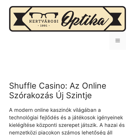
Kilépés
a
tartalomba
Menü
Shuffle Casino: Az Online
Szórakozás Új Szintje
A modern online kaszinók világában a
technológiai fejlődés és a játékosok igényeinek
kielégítése központi szerepet játszik. A hazai és
nemzetközi piacokon számos lehetőség áll