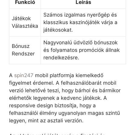
Funkció
Leírás
Számos izgalmas nyerőgép és
Játékok
klasszikus kaszinójáték várja a
Választéka
játékosokat.
Nagyvonalú üdvözlő bónuszok
Bónusz
és folyamatos promóciók állnak
Rendszer
rendelkezésre.
A
spin247
mobil platformja kiemelkedő
figyelmet érdemel. A felhasználóbarát mobil
verzió lehetővé teszi, hogy bárhol és bármikor
elérhetők legyenek a kedvenc játékok. A
responsive design biztosítja, hogy a
felhasználói élmény ugyanolyan magas szintű
legyen, mint az asztali verzión.