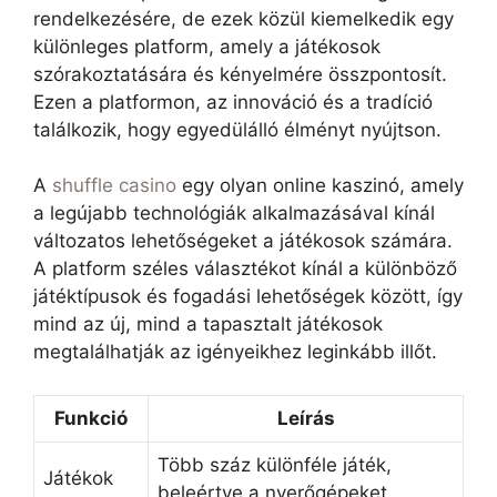
rendelkezésére, de ezek közül kiemelkedik egy
különleges platform, amely a játékosok
szórakoztatására és kényelmére összpontosít.
Ezen a platformon, az innováció és a tradíció
találkozik, hogy egyedülálló élményt nyújtson.
A
shuffle casino
egy olyan online kaszinó, amely
a legújabb technológiák alkalmazásával kínál
változatos lehetőségeket a játékosok számára.
A platform széles választékot kínál a különböző
játéktípusok és fogadási lehetőségek között, így
mind az új, mind a tapasztalt játékosok
megtalálhatják az igényeikhez leginkább illőt.
Funkció
Leírás
Több száz különféle játék,
Játékok
beleértve a nyerőgépeket,