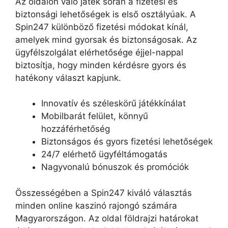
Az oldalon való játék során a fizetési és
biztonsági lehetőségek is első osztályúak. A
Spin247 különböző fizetési módokat kínál,
amelyek mind gyorsak és biztonságosak. Az
ügyfélszolgálat elérhetősége éjjel-nappal
biztosítja, hogy minden kérdésre gyors és
hatékony választ kapjunk.
Innovatív és széleskörű játékkínálat
Mobilbarát felület, könnyű
hozzáférhetőség
Biztonságos és gyors fizetési lehetőségek
24/7 elérhető ügyféltámogatás
Nagyvonalú bónuszok és promóciók
Összességében a Spin247 kiváló választás
minden online kaszinó rajongó számára
Magyarországon. Az oldal földrajzi határokat