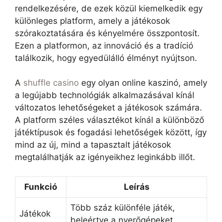
rendelkezésére, de ezek közül kiemelkedik egy
különleges platform, amely a játékosok
szórakoztatására és kényelmére összpontosít.
Ezen a platformon, az innováció és a tradíció
találkozik, hogy egyedülálló élményt nyújtson.
A
shuffle casino
egy olyan online kaszinó, amely
a legújabb technológiák alkalmazásával kínál
változatos lehetőségeket a játékosok számára.
A platform széles választékot kínál a különböző
játéktípusok és fogadási lehetőségek között, így
mind az új, mind a tapasztalt játékosok
megtalálhatják az igényeikhez leginkább illőt.
Funkció
Leírás
Több száz különféle játék,
Játékok
beleértve a nyerőgépeket,