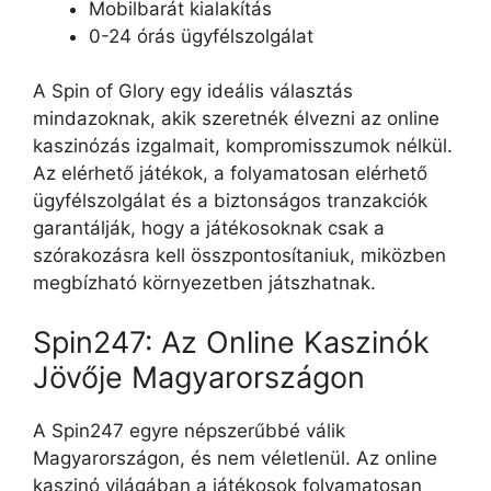
Mobilbarát kialakítás
0-24 órás ügyfélszolgálat
A Spin of Glory egy ideális választás
mindazoknak, akik szeretnék élvezni az online
kaszinózás izgalmait, kompromisszumok nélkül.
Az elérhető játékok, a folyamatosan elérhető
ügyfélszolgálat és a biztonságos tranzakciók
garantálják, hogy a játékosoknak csak a
szórakozásra kell összpontosítaniuk, miközben
megbízható környezetben játszhatnak.
Spin247: Az Online Kaszinók
Jövője Magyarországon
A Spin247 egyre népszerűbbé válik
Magyarországon, és nem véletlenül. Az online
kaszinó világában a játékosok folyamatosan