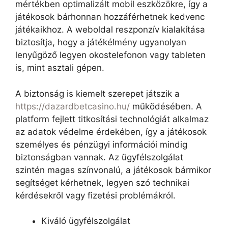
mértékben optimalizált mobil eszközökre, így a
játékosok bárhonnan hozzáférhetnek kedvenc
játékaikhoz. A weboldal reszponzív kialakítása
biztosítja, hogy a játékélmény ugyanolyan
lenyűgöző legyen okostelefonon vagy tableten
is, mint asztali gépen.
A biztonság is kiemelt szerepet játszik a
https://dazardbetcasino.hu/
működésében. A
platform fejlett titkosítási technológiát alkalmaz
az adatok védelme érdekében, így a játékosok
személyes és pénzügyi információi mindig
biztonságban vannak. Az ügyfélszolgálat
szintén magas színvonalú, a játékosok bármikor
segítséget kérhetnek, legyen szó technikai
kérdésekről vagy fizetési problémákról.
Kiváló ügyfélszolgálat