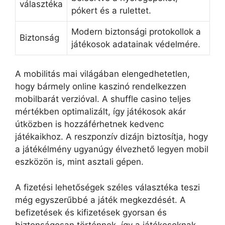
választéka
pókert és a rulettet.
Modern biztonsági protokollok a
Biztonság
játékosok adatainak védelmére.
A mobilitás mai világában elengedhetetlen,
hogy bármely online kaszinó rendelkezzen
mobilbarát verzióval. A shuffle casino teljes
mértékben optimalizált, így játékosok akár
útközben is hozzáférhetnek kedvenc
játékaikhoz. A reszponzív dizájn biztosítja, hogy
a játékélmény ugyanúgy élvezhető legyen mobil
eszközön is, mint asztali gépen.
A fizetési lehetőségek széles választéka teszi
még egyszerűbbé a játék megkezdését. A
befizetések és kifizetések gyorsan és
biztonságosan történnek, így a játékosoknak