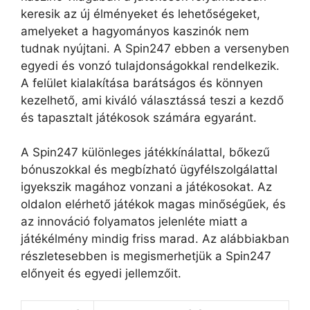
keresik az új élményeket és lehetőségeket,
amelyeket a hagyományos kaszinók nem
tudnak nyújtani. A Spin247 ebben a versenyben
egyedi és vonzó tulajdonságokkal rendelkezik.
A felület kialakítása barátságos és könnyen
kezelhető, ami kiváló választássá teszi a kezdő
és tapasztalt játékosok számára egyaránt.
A Spin247 különleges játékkínálattal, bőkezű
bónuszokkal és megbízható ügyfélszolgálattal
igyekszik magához vonzani a játékosokat. Az
oldalon elérhető játékok magas minőségűek, és
az innováció folyamatos jelenléte miatt a
játékélmény mindig friss marad. Az alábbiakban
részletesebben is megismerhetjük a Spin247
előnyeit és egyedi jellemzőit.