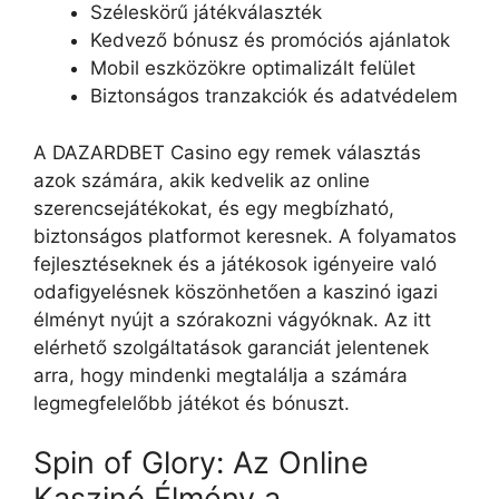
Széleskörű játékválaszték
Kedvező bónusz és promóciós ajánlatok
Mobil eszközökre optimalizált felület
Biztonságos tranzakciók és adatvédelem
A DAZARDBET Casino egy remek választás
azok számára, akik kedvelik az online
szerencsejátékokat, és egy megbízható,
biztonságos platformot keresnek. A folyamatos
fejlesztéseknek és a játékosok igényeire való
odafigyelésnek köszönhetően a kaszinó igazi
élményt nyújt a szórakozni vágyóknak. Az itt
elérhető szolgáltatások garanciát jelentenek
arra, hogy mindenki megtalálja a számára
legmegfelelőbb játékot és bónuszt.
Spin of Glory: Az Online
Kaszinó Élmény a