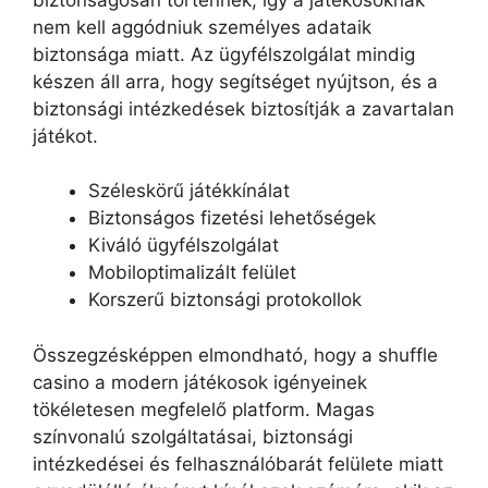
nem kell aggódniuk személyes adataik
biztonsága miatt. Az ügyfélszolgálat mindig
készen áll arra, hogy segítséget nyújtson, és a
biztonsági intézkedések biztosítják a zavartalan
játékot.
Széleskörű játékkínálat
Biztonságos fizetési lehetőségek
Kiváló ügyfélszolgálat
Mobiloptimalizált felület
Korszerű biztonsági protokollok
Összegzésképpen elmondható, hogy a shuffle
casino a modern játékosok igényeinek
tökéletesen megfelelő platform. Magas
színvonalú szolgáltatásai, biztonsági
intézkedései és felhasználóbarát felülete miatt