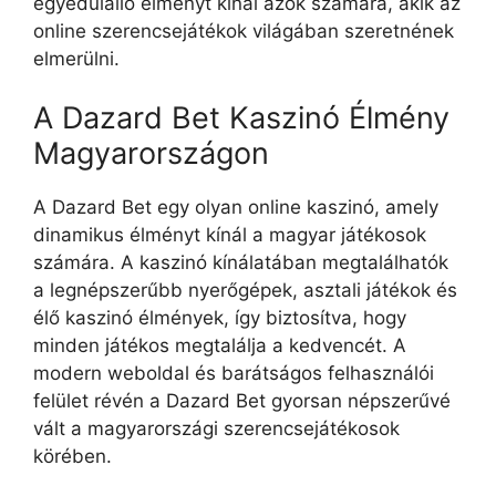
egyedülálló élményt kínál azok számára, akik az
online szerencsejátékok világában szeretnének
elmerülni.
A Dazard Bet Kaszinó Élmény
Magyarországon
A Dazard Bet egy olyan online kaszinó, amely
dinamikus élményt kínál a magyar játékosok
számára. A kaszinó kínálatában megtalálhatók
a legnépszerűbb nyerőgépek, asztali játékok és
élő kaszinó élmények, így biztosítva, hogy
minden játékos megtalálja a kedvencét. A
modern weboldal és barátságos felhasználói
felület révén a Dazard Bet gyorsan népszerűvé
vált a magyarországi szerencsejátékosok
körében.