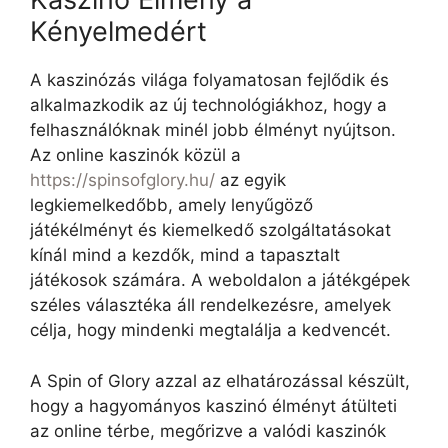
Kényelmedért
A kaszinózás világa folyamatosan fejlődik és
alkalmazkodik az új technológiákhoz, hogy a
felhasználóknak minél jobb élményt nyújtson.
Az online kaszinók közül a
https://spinsofglory.hu/
az egyik
legkiemelkedőbb, amely lenyűgöző
játékélményt és kiemelkedő szolgáltatásokat
kínál mind a kezdők, mind a tapasztalt
játékosok számára. A weboldalon a játékgépek
széles választéka áll rendelkezésre, amelyek
célja, hogy mindenki megtalálja a kedvencét.
A Spin of Glory azzal az elhatározással készült,
hogy a hagyományos kaszinó élményt átülteti
az online térbe, megőrizve a valódi kaszinók