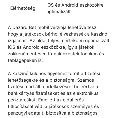
iOS és Android eszközökre
Elérhetőség
optimalizált
A Dazard Bet mobil verziója lehetővé teszi,
hogy a játékosok bárhol élvezhessék a kaszinó
izgalmait. Az oldal teljes mértékben optimalizált
iOS és Android eszközökre, így a játékok
zökkenőmentesen futnak okostelefonokon és
táblagépeken is.
A kaszinó különös figyelmet fordít a fizetési
lehetőségekre és a biztonságra. Számos
fizetési mód áll rendelkezésre, beleértve a
bankkártyás fizetéseket és az elektronikus
pénztárcákat. Emellett az oldal erős
titkosítással védi a játékosok személyes és
pénzügyi adatait, biztosítva a biztonságos